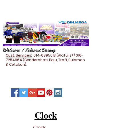
Welcome / Selamat Datang
Cust. Services:
014-6895013
(Alatulis) /
016-
7254664
(Cenderahati, Baju, Trofi, Sulaman
& Cetakan).
Clock
Clock