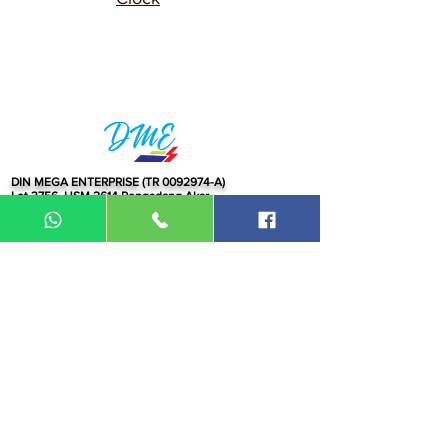
DIN MEGA ENTERPRISE (TR
0092974
-A)
Lot 3756, HSM 2614 Pengadang Akar
Jalan Sultan Omar
21100 Kuala Terengganu
Terengganu
Malaysia
Tel.: 09
-660 1115/09-631 9786
Fax:
09-628 5558
DIN BROTHERS SDN BHD.
16A Jalan Kota
20000 Kuala Terengganu,
Terengganu
Malaysia
Tel:
09-6319786
/09-6239413