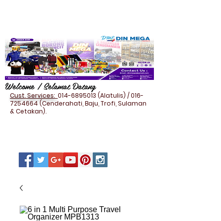
Welcome / Selamat Datang
Cust. Services:
014-6895013
(Alatulis) /
016-
7254664
(Cenderahati, Baju, Trofi, Sulaman
& Cetakan).