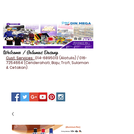
Welcome / Selamat Datang
Cust. Services:
014-6895013
(Alatulis) /
016-
7254664
(Cenderahati, Baju, Trofi, Sulaman
& Cetakan).