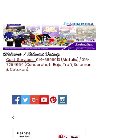
Welcome / Selamat Datang
Cust. Services:
014-6895013
(Alatulis) /
016-
7254664
(Cenderahati, Baju, Trofi, Sulaman
& Cetakan).