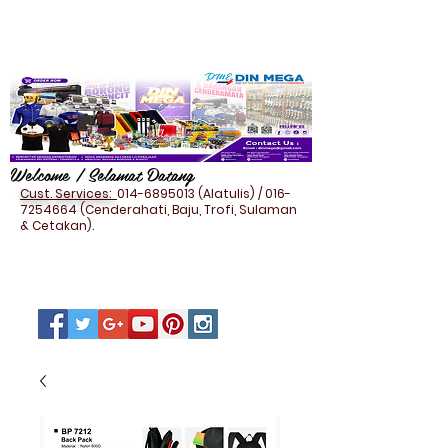
Welcome / Selamat Datang
Cust. Services:
014-6895013
(Alatulis) /
016-
7254664
(Cenderahati, Baju, Trofi, Sulaman
& Cetakan).