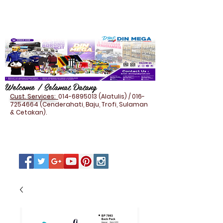
Welcome / Selamat Datang
Cust. Services:
014-6895013
(Alatulis) /
016-
7254664
(Cenderahati, Baju, Trofi, Sulaman
& Cetakan).