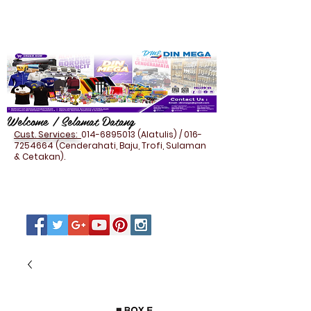
Welcome / Selamat Datang
Cust. Services:
014-6895013
(Alatulis) /
016-
7254664
(Cenderahati, Baju, Trofi, Sulaman
& Cetakan).