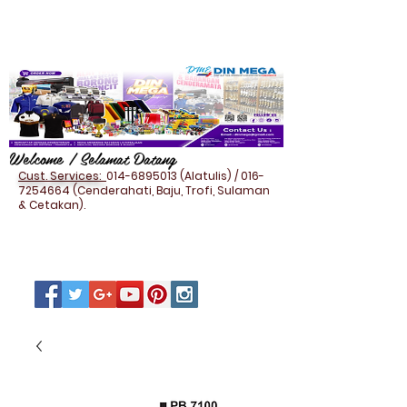
Welcome / Selamat Datang
Cust. Services:
014-6895013
(Alatulis) /
016-
7254664
(Cenderahati, Baju, Trofi, Sulaman
& Cetakan).