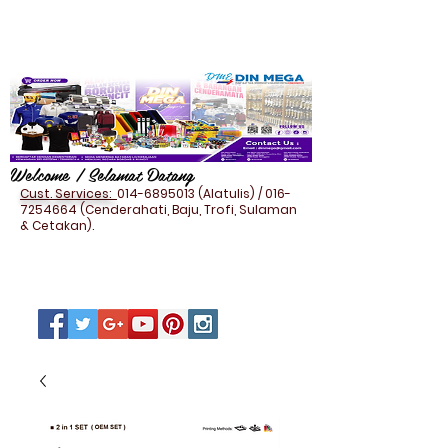
Welcome / Selamat Datang
Cust. Services:
014-6895013
(Alatulis) /
016-
7254664
(Cenderahati, Baju, Trofi, Sulaman
& Cetakan).