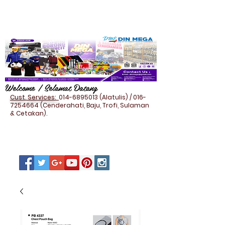
Welcome / Selamat Datang
Cust. Services:
014-6895013
(Alatulis) /
016-
7254664
(Cenderahati, Baju, Trofi, Sulaman
& Cetakan).