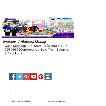
Welcome / Selamat Datang
Cust. Services:
014-6895013
(Alatulis) /
016-
7254664
(Cenderahati, Baju, Trofi, Sulaman
& Cetakan).