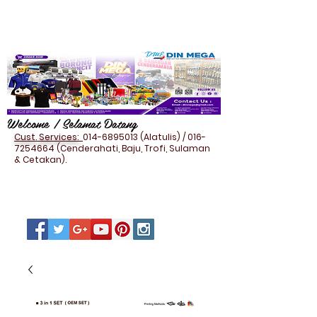
Welcome / Selamat Datang
Cust. Services:
014-6895013
(Alatulis) /
016-
7254664
(Cenderahati, Baju, Trofi, Sulaman
& Cetakan).