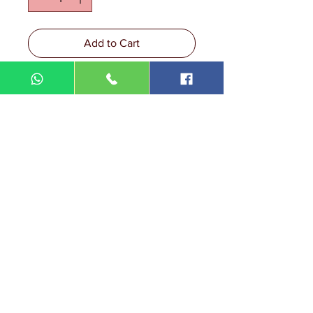
Add to Cart
DIN MEGA ENTERPRISE (TR
0092974
-A)
Lot 3756, HSM 2614 Pengadang Akar
Jalan Sultan Omar
21100 Kuala Terengganu
Terengganu
Malaysia
Tel.: 09
-660 1115/09-631 9786
Fax:
09-628 5558
DIN BROTHERS SDN BHD.
16A Jalan Kota
20000 Kuala Terengganu,
Terengganu