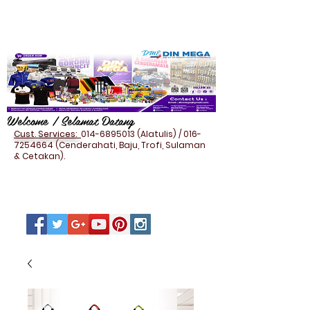
Welcome / Selamat Datang
Cust. Services:
014-6895013
(Alatulis) /
016-
7254664
(Cenderahati, Baju, Trofi, Sulaman
& Cetakan).