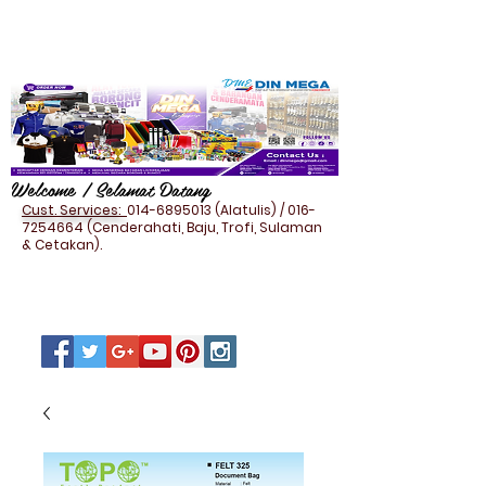
Welcome / Selamat Datang
Cust. Services:
014-6895013
(Alatulis) /
016-
7254664
(Cenderahati, Baju, Trofi, Sulaman
& Cetakan).