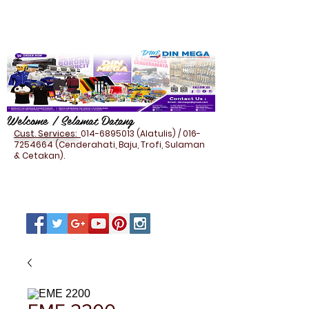
Welcome / Selamat Datang
Cust. Services:
014-6895013
(Alatulis) /
016-
7254664
(Cenderahati, Baju, Trofi, Sulaman
& Cetakan).