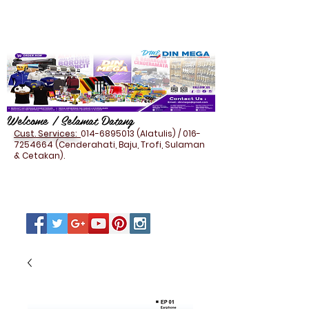
Welcome / Selamat Datang
Cust. Services:
014-6895013
(Alatulis) /
016-
7254664
(Cenderahati, Baju, Trofi, Sulaman
& Cetakan).