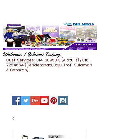
Welcome / Selamat Datang
Cust. Services:
014-6895013
(Alatulis) /
016-
7254664
(Cenderahati, Baju, Trofi, Sulaman
& Cetakan).