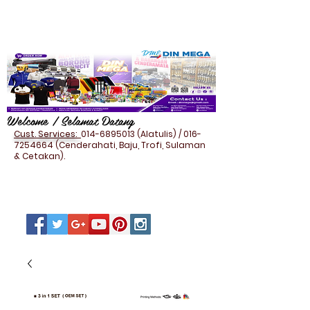
Welcome / Selamat Datang
Cust. Services:
014-6895013
(Alatulis) /
016-
7254664
(Cenderahati, Baju, Trofi, Sulaman
& Cetakan).