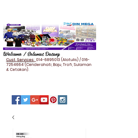
Welcome / Selamat Datang
Cust. Services:
014-6895013
(Alatulis) /
016-
7254664
(Cenderahati, Baju, Trofi, Sulaman
& Cetakan).