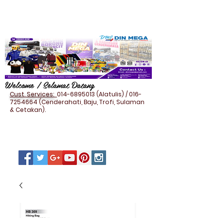
Welcome / Selamat Datang
Cust. Services:
014-6895013
(Alatulis) /
016-
7254664
(Cenderahati, Baju, Trofi, Sulaman
& Cetakan).