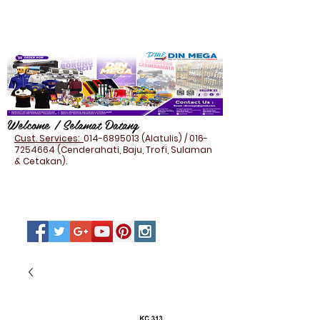
Welcome / Selamat Datang
Cust. Services:
014-6895013
(Alatulis) /
016-
7254664
(Cenderahati, Baju, Trofi, Sulaman
& Cetakan).