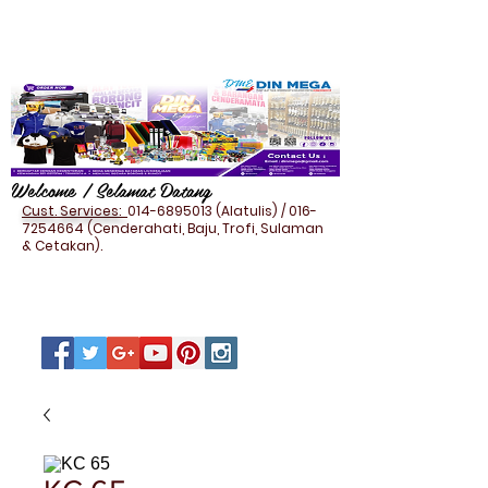
Welcome / Selamat Datang
Cust. Services:
014-6895013
(Alatulis) /
016-
7254664
(Cenderahati, Baju, Trofi, Sulaman
& Cetakan).