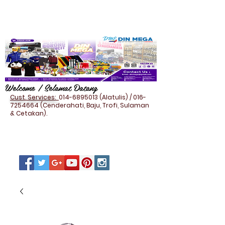
Welcome / Selamat Datang
Cust. Services:
014-6895013
(Alatulis) /
016-
7254664
(Cenderahati, Baju, Trofi, Sulaman
& Cetakan).