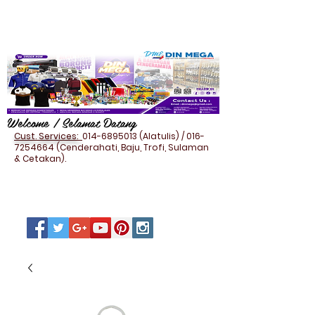
Welcome / Selamat Datang
Cust. Services:
014-6895013
(Alatulis) /
016-
7254664
(Cenderahati, Baju, Trofi, Sulaman
& Cetakan).