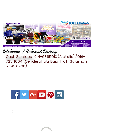
Welcome / Selamat Datang
Cust. Services:
014-6895013
(Alatulis) /
016-
7254664
(Cenderahati, Baju, Trofi, Sulaman
& Cetakan).