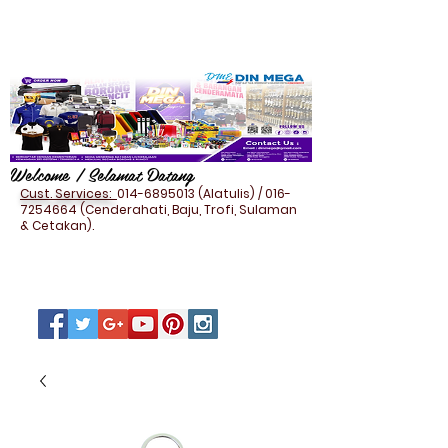
Welcome / Selamat Datang
Cust. Services:
014-6895013
(Alatulis) /
016-
7254664
(Cenderahati, Baju, Trofi, Sulaman
& Cetakan).