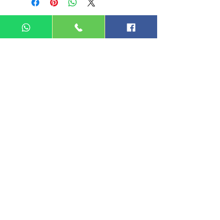
DIN MEGA ENTERPRISE (TR
0092974
-A)
Lot 3756, HSM 2614 Pengadang Akar
Jalan Sultan Omar
21100 Kuala Terengganu
Terengganu
Malaysia
Tel.: 09
-660 1115/09-631 9786
Fax:
09-628 5558
DIN BROTHERS SDN BHD.
16A Jalan Kota
20000 Kuala Terengganu,
Terengganu
Malaysia
Tel:
09-6319786
/09-6239413