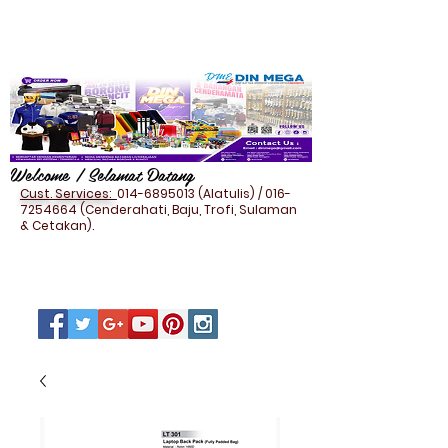
Welcome / Selamat Datang
Cust. Services:
014-6895013
(Alatulis) /
016-
7254664
(Cenderahati, Baju, Trofi, Sulaman
& Cetakan).