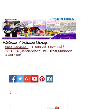
Welcome / Selamat Datang
Cust. Services:
014-6895013
(Alatulis) /
016-
7254664
(Cenderahati, Baju, Trofi, Sulaman
& Cetakan).