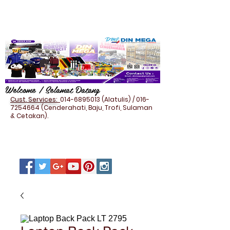
Welcome / Selamat Datang
Cust. Services:
014-6895013
(Alatulis) /
016-
7254664
(Cenderahati, Baju, Trofi, Sulaman
& Cetakan).