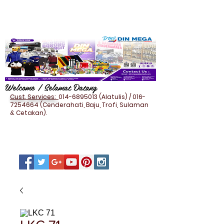
Welcome / Selamat Datang
Cust. Services:
014-6895013
(Alatulis) /
016-
7254664
(Cenderahati, Baju, Trofi, Sulaman
& Cetakan).