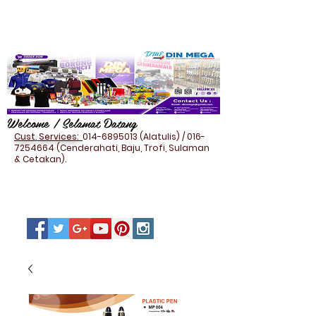
Welcome / Selamat Datang
Cust. Services:
014-6895013
(Alatulis) /
016-
7254664
(Cenderahati, Baju, Trofi, Sulaman
& Cetakan).