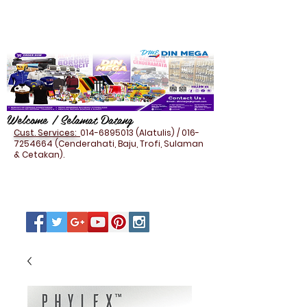
Welcome / Selamat Datang
Cust. Services:
014-6895013
(Alatulis) /
016-
7254664
(Cenderahati, Baju, Trofi, Sulaman
& Cetakan).