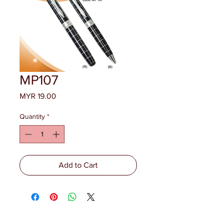
MP107
Price
MYR 19.00
Quantity
*
Add to Cart