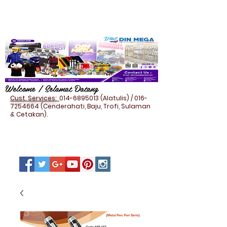
Welcome / Selamat Datang
Cust. Services:
014-6895013
(Alatulis) /
016-
7254664
(Cenderahati, Baju, Trofi, Sulaman
& Cetakan).