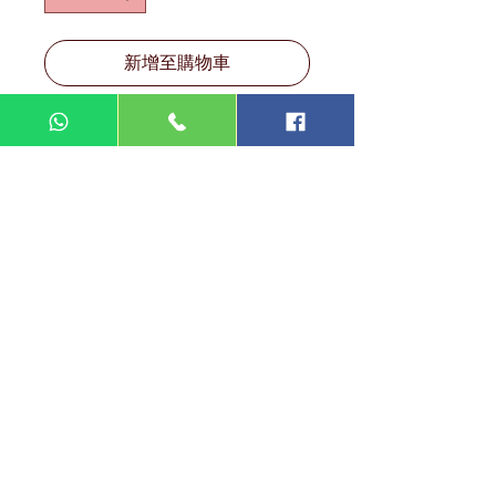
新增至購物車
DIN MEGA ENTERPRISE (TR
0092974
-A)
Lot 3756, HSM 2614 Pengadang Akar
Jalan Sultan Omar
21100 Kuala Terengganu
Terengganu
Malaysia
Tel.: 09
-660 1115/09-631 9786
Fax:
09-628 5558
DIN BROTHERS SDN BHD.
16A Jalan Kota
20000 Kuala Terengganu,
Terengganu