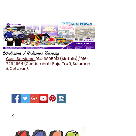
Welcome / Selamat Datang
Cust. Services:
014-6895013
(Alatulis) /
016-
7254664
(Cenderahati, Baju, Trofi, Sulaman
& Cetakan).