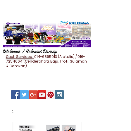
Welcome / Selamat Datang
Cust. Services:
014-6895013
(Alatulis) /
016-
7254664
(Cenderahati, Baju, Trofi, Sulaman
& Cetakan).