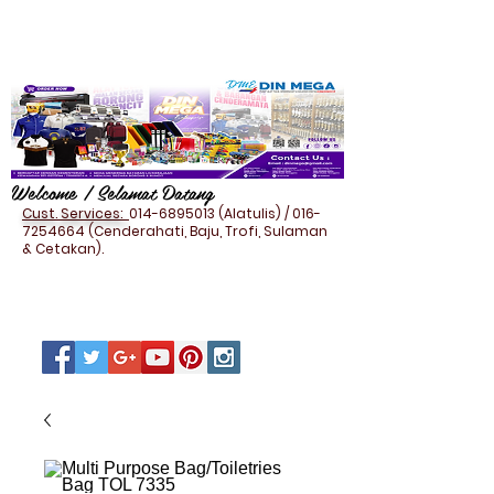
Welcome / Selamat Datang
Cust. Services:
014-6895013
(Alatulis) /
016-
7254664
(Cenderahati, Baju, Trofi, Sulaman
& Cetakan).