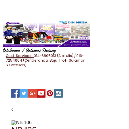
Welcome / Selamat Datang
Cust. Services:
014-6895013
(Alatulis) /
016-
7254664
(Cenderahati, Baju, Trofi, Sulaman
& Cetakan).