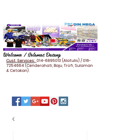
Welcome / Selamat Datang
Cust. Services:
014-6895013
(Alatulis) /
016-
7254664
(Cenderahati, Baju, Trofi, Sulaman
& Cetakan).