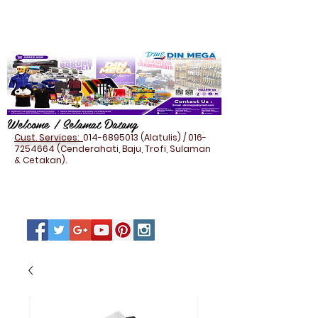
Welcome / Selamat Datang
Cust. Services:
014-6895013
(Alatulis) /
016-
7254664
(Cenderahati, Baju, Trofi, Sulaman
& Cetakan).