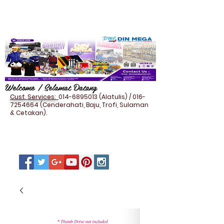
Welcome / Selamat Datang
Cust. Services:
014-6895013
(Alatulis) /
016-
7254664
(Cenderahati, Baju, Trofi, Sulaman
& Cetakan).