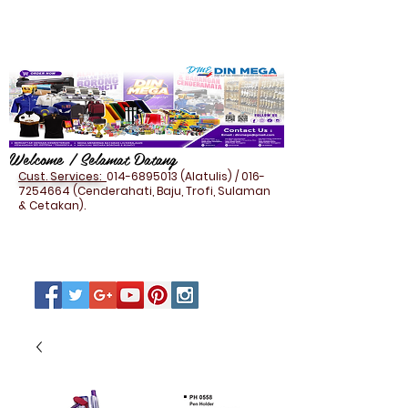
Welcome / Selamat Datang
Cust. Services:
014-6895013
(Alatulis) /
016-
7254664
(Cenderahati, Baju, Trofi, Sulaman
& Cetakan).