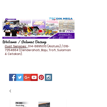
Welcome / Selamat Datang
Cust. Services:
014-6895013
(Alatulis) /
016-
7254664
(Cenderahati, Baju, Trofi, Sulaman
& Cetakan).