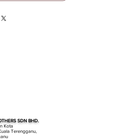
OTHERS SDN BHD.
an Kota
uala Terengganu,
ganu