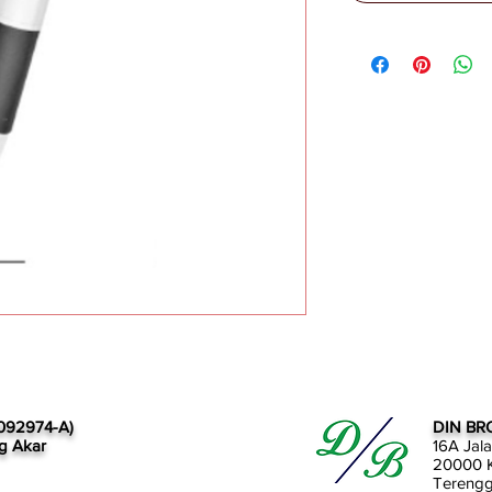
092974-A)
DIN BR
g Akar
16A Jal
20000 K
Tereng