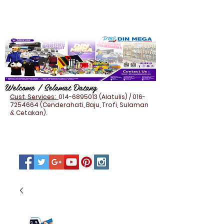
Welcome / Selamat Datang
Cust. Services:
014-6895013
(Alatulis) /
016-
7254664
(Cenderahati, Baju, Trofi, Sulaman
& Cetakan).