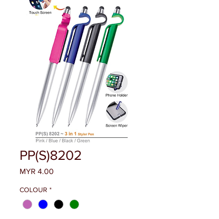
PP(S)8202
MYR 4.00
價
格
COLOUR
*