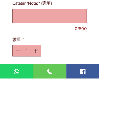
Catatan/Nota:~ (選填)
0/500
數量
*
新增至購物車
DIN MEGA ENTERPRISE (TR
0092974
-A)
Lot 3756, HSM 2614 Pengadang Akar
Jalan Sultan Omar
21100 Kuala Terengganu
Terengganu
Malaysia