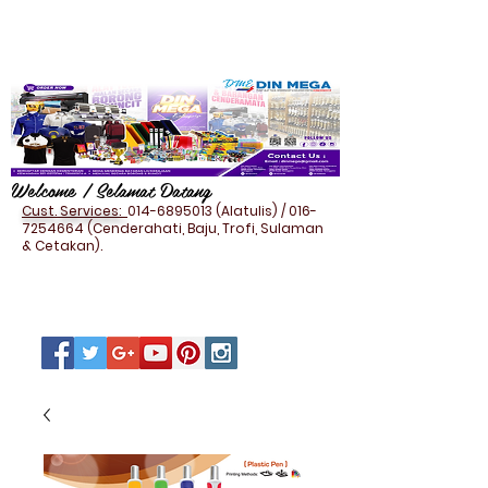
Welcome / Selamat Datang
Cust. Services:
014-6895013
(Alatulis) /
016-
7254664
(Cenderahati, Baju, Trofi, Sulaman
& Cetakan).