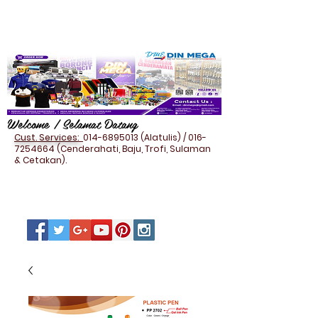
Welcome / Selamat Datang
Cust. Services:
014-6895013
(Alatulis) /
016-
7254664
(Cenderahati, Baju, Trofi, Sulaman
& Cetakan).