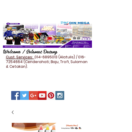
Welcome / Selamat Datang
Cust. Services:
014-6895013
(Alatulis) /
016-
7254664
(Cenderahati, Baju, Trofi, Sulaman
& Cetakan).