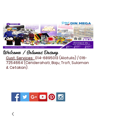
Welcome / Selamat Datang
Cust. Services:
014-6895013
(Alatulis) /
016-
7254664
(Cenderahati, Baju, Trofi, Sulaman
& Cetakan).