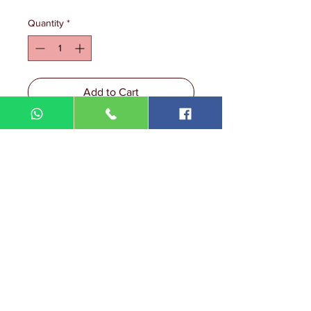
Quantity
*
Add to Cart
DIN MEGA ENTERPRISE (TR
0092974
-A)
Lot 3756, HSM 2614 Pengadang Akar
Jalan Sultan Omar
21100 Kuala Terengganu
Terengganu
Malaysia
Tel.: 09
-660 1115/09-631 9786
Fax:
09-628 5558