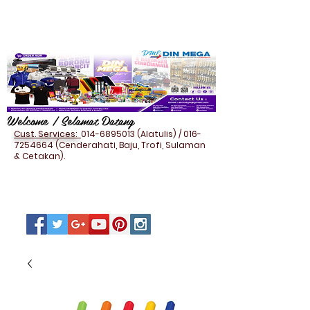
Welcome / Selamat Datang
Cust. Services:
014-6895013
(Alatulis) /
016-
7254664
(Cenderahati, Baju, Trofi, Sulaman
& Cetakan).