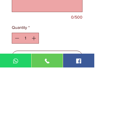
0/500
Quantity
*
Add to Cart
DIN MEGA ENTERPRISE (TR
0092974
-A)
Lot 3756, HSM 2614 Pengadang Akar
Jalan Sultan Omar
21100 Kuala Terengganu
Terengganu
Malaysia
Tel.: 09
-660 1115/09-631 9786
Fax:
09-628 5558