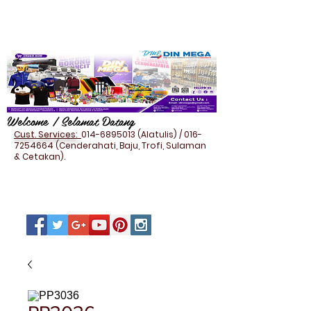
Welcome / Selamat Datang
Cust. Services:
014-6895013
(Alatulis) /
016-
7254664
(Cenderahati, Baju, Trofi, Sulaman
& Cetakan).